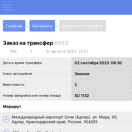
Вход
Регистрация
Главная
Катерина
Заявка на трансфер
-
-
Поиск заказов
Заказ на трансфер
#683
Служба поддержки
769
1
31 августа 2023 13:51
О проекте
02 сентября 2023 08:30
Дата и время трансфера
Эконом
Класс автомобиля
Блог
2
Вместимость
Популярные направления
SU 1132
Номер авиарейса или номер поезда
Услуги в городах
Маршрут
Международный аэропорт Сочи (Адлер), ул. Мира, 50,
A
Адлер, Краснодарский край, Россия, 354355