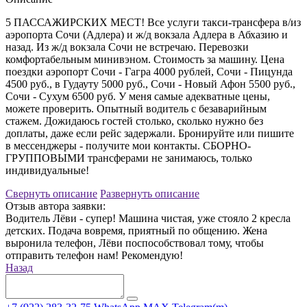
5 ПАССАЖИРСКИХ МЕСТ! Все услуги такси-трансфера в/из
аэропорта Сочи (Адлера) и ж/д вокзала Адлера в Абхазию и
назад. Из ж/д вокзала Сочи не встречаю. Перевозки
комфортабельным минивэном. Стоимость за машину. Цена
поездки аэропорт Сочи - Гагра 4000 рублей, Сочи - Пицунда
4500 руб., в Гудауту 5000 руб., Сочи - Новый Афон 5500 руб.,
Сочи - Сухум 6500 руб. У меня самые адекватные цены,
можете проверить. Опытный водитель с безаварийным
стажем. Дожидаюсь гостей столько, сколько нужно без
доплаты, даже если рейс задержали. Бронируйте или пишите
в мессенджеры - получите мои контакты. СБОРНО-
ГРУППОВЫМИ трансферами не занимаюсь, только
индивидуальные!
Свернуть описание
Развернуть описание
Отзыв автора заявки:
Водитель Лёви - супер! Машина чистая, уже стояло 2 кресла
детских. Подача вовремя, приятный по общению. Жена
выронила телефон, Лёви поспособствовал тому, чтобы
отправить телефон нам! Рекомендую!
Назад