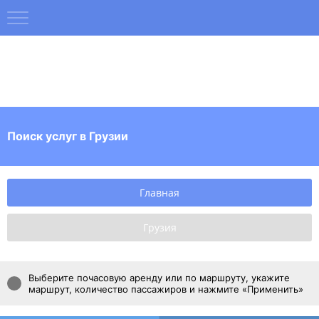
Вход
Регистрация
Поиск заказов
Служба поддержки
Поиск услуг в Грузии
О проекте
Блог
Главная
Популярные направления
Грузия
Услуги в городах
Выберите почасовую аренду или по маршруту, укажите
маршрут, количество пассажиров и нажмите «Применить»